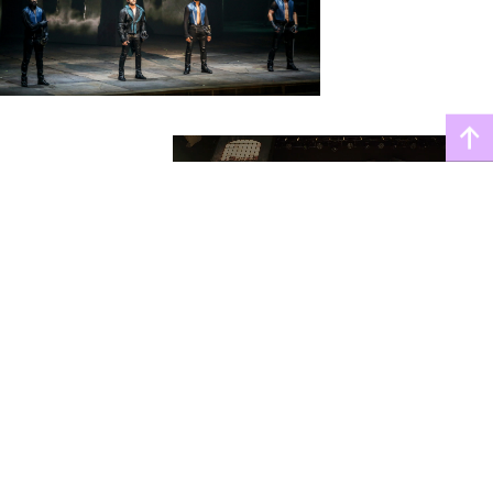
À travers la conception visuelle du
spectacle, Normal Studio a tenté d’allier
le romantisme de l’époque des
Trois
et le contemporain pop
Mousquetaires
et electro de la mise en scène.